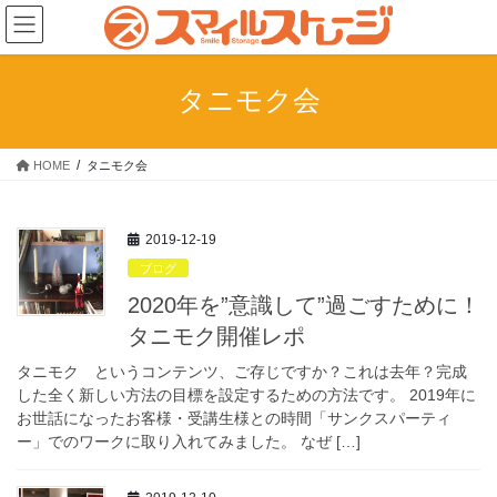
コ
ナ
ン
ビ
テ
ゲ
ン
ー
タニモク会
ツ
シ
へ
ョ
ス
ン
HOME
タニモク会
キ
に
ッ
移
プ
動
2019-12-19
ブログ
2020年を”意識して”過ごすために！
タニモク開催レポ
タニモク というコンテンツ、ご存じですか？これは去年？完成
した全く新しい方法の目標を設定するための方法です。 2019年に
お世話になったお客様・受講生様との時間「サンクスパーティ
ー」でのワークに取り入れてみました。 なぜ […]