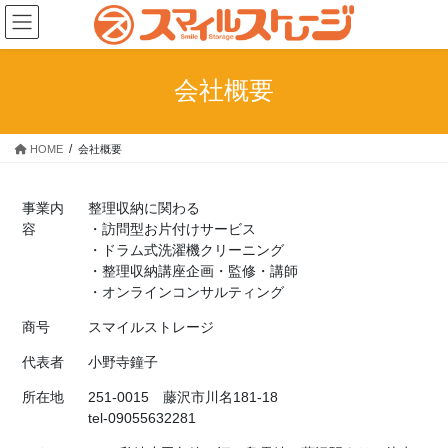
コ
ナ
ン
ビ
テ
ゲ
ン
ー
会社概要
ツ
シ
へ
ョ
ス
ン
HOME
会社概要
キ
に
ッ
移
プ
動
事業内
整理収納に関わる
容
・訪問型お片付けサービス
・ドラム式洗濯機クリーニング
・整理収納講座企画・監修・講師
・オンラインコンサルティング
商号
スマイルストレージ
代表者
小野寺鐘子
所在地
251-0015 藤沢市川名181-18
tel-09055632281