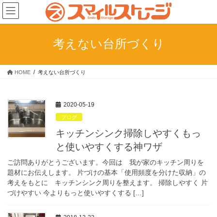
コ
ナ
ン
ビ
テ
ゲ
ン
ー
考えない台所づくり
ツ
シ
へ
ョ
ス
ン
HOME
考えない台所づくり
キ
に
ッ
移
プ
動
2020-05-19
ブログ
キッチンシンク掃除しやすくもっ
と使いやすくする神ワザ
ご訪問ありがとうございます。今回は 我が家のキッチン周りを
題材にお伝えします。 片づけの基本「使用頻度を分けた収納」の
考えをもとに キッチンシンク周りを整えます。 掃除しやすく 片
づけやすい 今よりもっと使いやすくする […]