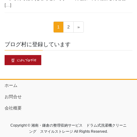
[…]
投
固
固
1
2
»
稿
定
定
ペ
ペ
の
ブログ村に登録しています
ー
ー
ペ
ジ
ジ
ー
ジ
送
ホーム
り
お問合せ
会社概要
Copyright © 湘南・鎌倉の整理収納サービス ドラム式洗濯機クリーニ
ング スマイルストレージ All Rights Reserved.