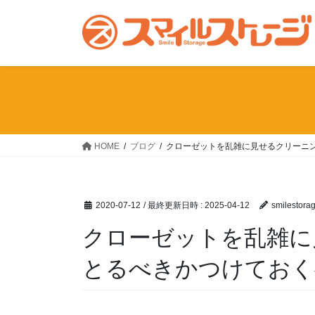
コ
ナ
ン
ビ
テ
ゲ
ン
ー
ツ
シ
へ
ョ
ス
ン
キ
に
ッ
移
HOME
ブログ
クローゼットを乱雑に見せるクリーニ
プ
動
2020-07-12
/ 最終更新日時 :
2025-04-12
smilestora
クローゼットを乱雑に
とるべきかつけておく