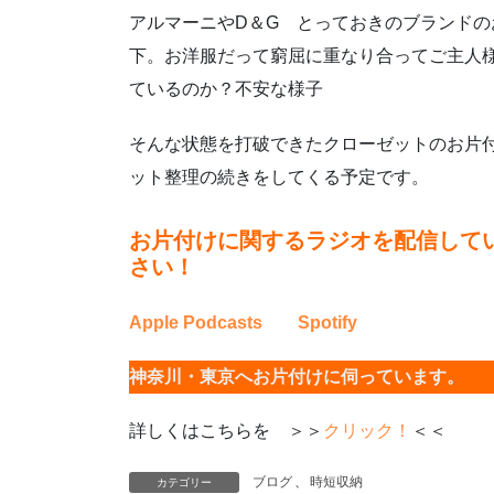
アルマーニやD＆G とっておきのブランド
下。お洋服だって窮屈に重なり合ってご主人
ているのか？不安な様子
そんな状態を打破できたクローゼットのお片
ット整理の続きをしてくる予定です。
お片付けに関するラジオを配信して
さい！
Apple Podcasts
Spotify
神奈川・東京へお片付けに伺っています。
詳しくはこちらを ＞＞
クリック！
＜＜
ブログ
、
時短収納
カテゴリー